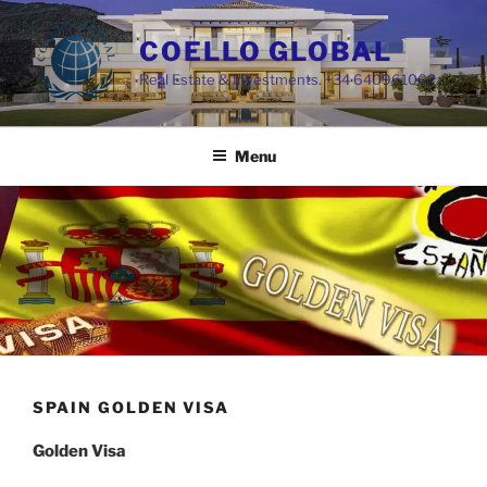
Skip
to
COELLO GLOBAL
content
Real Estate & Investments. +34 640961002
Menu
SPAIN GOLDEN VISA
Golden Visa