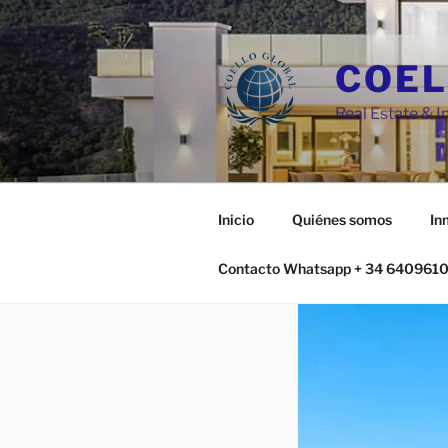
Skip
to
content
COEL
Real Estate &
Inicio
Quiénes somos
In
Contacto Whatsapp + 34 640961