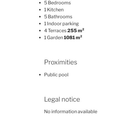
5 Bedrooms
1 Kitchen
5 Bathrooms
1 Indoor parking
4 Terraces
255 m²
1 Garden
1081 m²
Proximities
Public pool
Legal notice
No information available