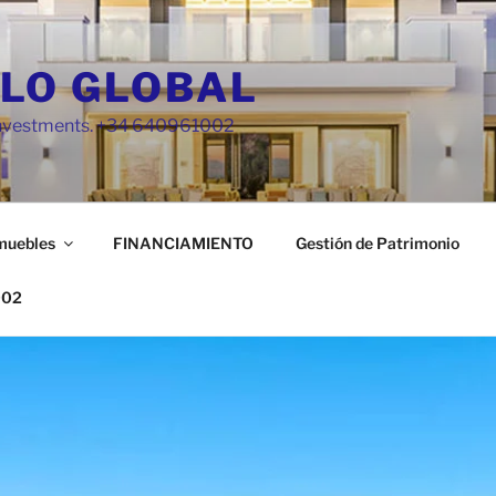
LO GLOBAL
 Investments. +34 640961002
muebles
FINANCIAMIENTO
Gestión de Patrimonio
002