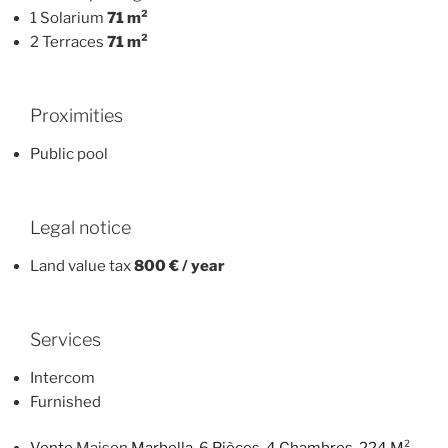
1 Solarium
71 m²
2 Terraces
71 m²
Proximities
Public pool
Legal notice
Land value tax
800 € / year
Services
Intercom
Furnished