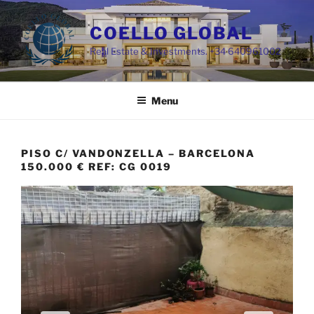
Skip
to
COELLO GLOBAL
content
Real Estate & Investments. +34 640961002
Menu
PISO C/ VANDONZELLA – BARCELONA
150.000 € REF: CG 0019