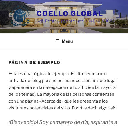
Skip
to
COELLO GLOBAL
content
Real Estate & Investments. +34 640961002
Menu
PÁGINA DE EJEMPLO
Esta es una página de ejemplo. Es diferente a una
entrada del blog porque permanecerá en un solo lugar
y aparecerá en la navegación de tu sitio (en la mayoría
de los temas). La mayoría de las personas comienzan
con una página «Acerca de» que les presenta a los
visitantes potenciales del sitio. Podrías decir algo así:
¡Bienvenido! Soy camarero de día, aspirante a